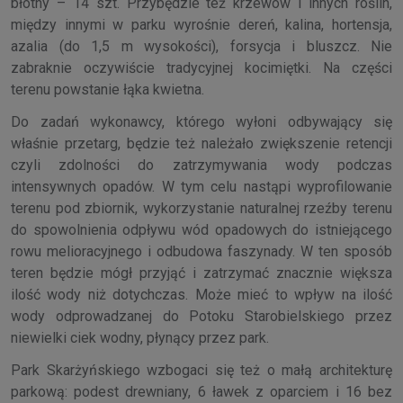
błotny – 14 szt. Przybędzie też krzewów i innych roślin,
między innymi w parku wyrośnie dereń, kalina, hortensja,
azalia (do 1,5 m wysokości), forsycja i bluszcz. Nie
zabraknie oczywiście tradycyjnej kocimiętki. Na części
terenu powstanie łąka kwietna.
Do zadań wykonawcy, którego wyłoni odbywający się
właśnie przetarg, będzie też należało zwiększenie retencji
czyli zdolności do zatrzymywania wody podczas
intensywnych opadów. W tym celu nastąpi wyprofilowanie
terenu pod zbiornik, wykorzystanie naturalnej rzeźby terenu
do spowolnienia odpływu wód opadowych do istniejącego
rowu melioracyjnego i odbudowa faszynady. W ten sposób
teren będzie mógł przyjąć i zatrzymać znacznie większa
ilość wody niż dotychczas. Może mieć to wpływ na ilość
wody odprowadzanej do Potoku Starobielskiego przez
niewielki ciek wodny, płynący przez park.
Park Skarżyńskiego wzbogaci się też o małą architekturę
parkową: podest drewniany, 6 ławek z oparciem i 16 bez