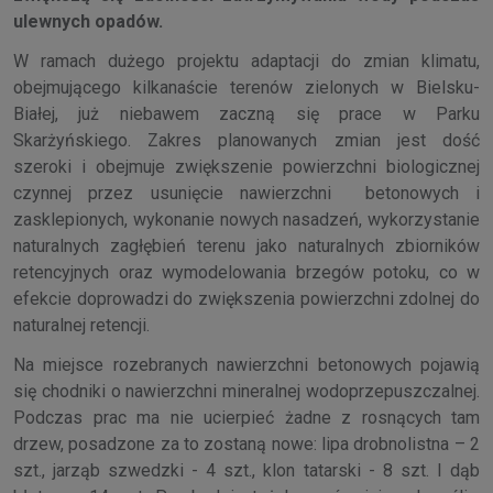
ulewnych opadów.
W ramach dużego projektu adaptacji do zmian klimatu,
obejmującego kilkanaście terenów zielonych w Bielsku-
Białej, już niebawem zaczną się prace w Parku
Skarżyńskiego. Zakres planowanych zmian jest dość
szeroki i obejmuje zwiększenie powierzchni biologicznej
czynnej przez usunięcie nawierzchni betonowych i
zasklepionych, wykonanie nowych nasadzeń, wykorzystanie
naturalnych zagłębień terenu jako naturalnych zbiorników
retencyjnych oraz wymodelowania brzegów potoku, co w
efekcie doprowadzi do zwiększenia powierzchni zdolnej do
naturalnej retencji.
Na miejsce rozebranych nawierzchni betonowych pojawią
się chodniki o nawierzchni mineralnej wodoprzepuszczalnej.
Podczas prac ma nie ucierpieć żadne z rosnących tam
drzew, posadzone za to zostaną nowe: lipa drobnolistna – 2
szt., jarząb szwedzki - 4 szt., klon tatarski - 8 szt. I dąb