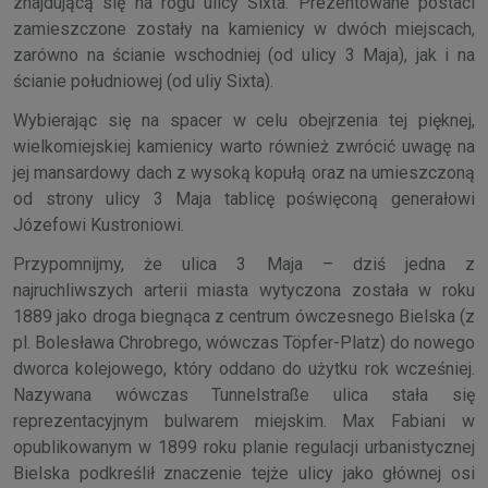
znajdującą się na rogu ulicy Sixta. Prezentowane postaci
zamieszczone zostały na kamienicy w dwóch miejscach,
zarówno na ścianie wschodniej (od ulicy 3 Maja), jak i na
ścianie południowej (od uliy Sixta).
Wybierając się na spacer w celu obejrzenia tej pięknej,
wielkomiejskiej kamienicy warto również zwrócić uwagę na
jej mansardowy dach z wysoką kopułą oraz na umieszczoną
od strony ulicy 3 Maja tablicę poświęconą generałowi
Józefowi Kustroniowi.
Przypomnijmy, że ulica 3 Maja – dziś jedna z
najruchliwszych arterii miasta wytyczona została w roku
1889 jako droga biegnąca z centrum ówczesnego Bielska (z
pl. Bolesława Chrobrego, wówczas Töpfer-Platz) do nowego
dworca kolejowego, który oddano do użytku rok wcześniej.
Nazywana wówczas Tunnelstraße ulica stała się
reprezentacyjnym bulwarem miejskim. Max Fabiani w
opublikowanym w 1899 roku planie regulacji urbanistycznej
Bielska podkreślił znaczenie tejże ulicy jako głównej osi