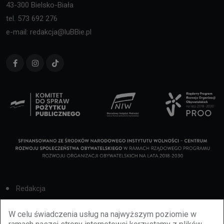
43-300 Bielsko-Biała
tel. 573 692 276
e-mail: redakcja@luBBie.pl
Redakcja
Cookies
W celu świadczenia usług na najwyższym poziomie w