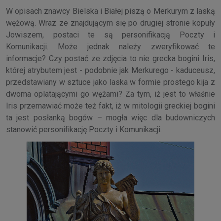
W opisach znawcy Bielska i Białej piszą o Merkurym z laską
wężową. Wraz ze znajdującym się po drugiej stronie kopuły
Jowiszem, postaci te są personifikacją Poczty i
Komunikacji. Może jednak należy zweryfikować te
informacje? Czy postać ze zdjęcia to nie grecka bogini Iris,
której atrybutem jest - podobnie jak Merkurego - kaduceusz,
przedstawiany w sztuce jako laska w formie prostego kija z
dwoma oplatającymi go wężami? Za tym, iż jest to właśnie
Iris przemawiać może też fakt, iż w mitologii greckiej bogini
ta jest posłanką bogów – mogła więc dla budowniczych
stanowić personifikację Poczty i Komunikacji.