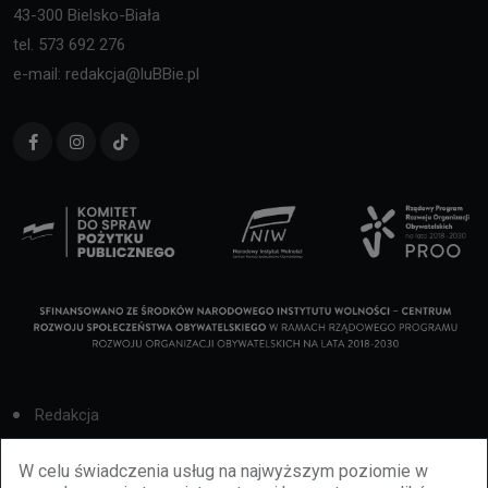
43-300 Bielsko-Biała
tel. 573 692 276
e-mail: redakcja@luBBie.pl
Redakcja
Cookies
W celu świadczenia usług na najwyższym poziomie w