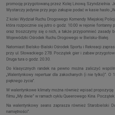
promocję przygotowaną przez Kolej Linową Szyndzielnia. Jut
Wystarczy jedynie przy jego zakupie podać w kasie hasło „W
Z kolei Wydział Ruchu Drogowego Komendy Miejskiej Policji 
która rozpocznie się jutro o godz. 10.00 w rejonie fontanny
oraz troszczymy się o nich, a także przypomnieć zasady b
Wojewódzki Ośrodek Ruchu Drogowego w Bielsku-Białej.
Natomiast Bielsko-Bialski Ośrodek Sportu i Rekreacji zapr
przy ul. Słowackiego 27B. Początek gier i zabaw przygoto
Druga tura o godz. 20.30.
Do klasycznych randek na pewno można zaliczyć wspólne 
„Walentynkowy repertuar dla zakochanych (i nie tylko)”. O 1
pięknego życia”.
W walentynkowe klimaty można również wpisać propozycję Fu
filmu „My dwie” w ramach cyklu Queerowego Kina. Początek 
Na walentynkowy seans zaprasza również Starobielski Dom 
namiętności”.