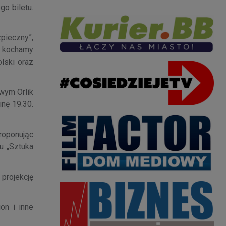
go biletu.
zpieczny”,
ch kochamy
lski oraz
wym Orlik
nę 19.30.
roponując
mu „Sztuka
 projekcję
on i inne