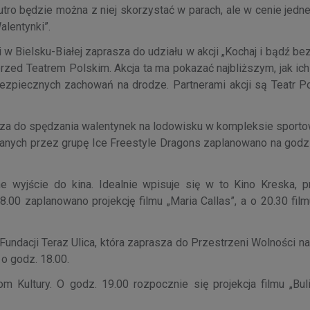
ro będzie można z niej skorzystać w parach, ale w cenie jedne
alentynki”.
w Bielsku-Białej zaprasza do udziału w akcji „Kochaj i bądź be
 przed Teatrem Polskim. Akcja ta ma pokazać najbliższym, jak i
ezpiecznych zachowań na drodze. Partnerami akcji są Teatr Po
asza do spędzania walentynek na lodowisku w kompleksie sporto
wanych przez grupę Ice Freestyle Dragons zaplanowano na godzi
wyjście do kina. Idealnie wpisuje się w to Kino Kreska, p
8.00 zaplanowano projekcję filmu „Maria Callas”, a o 20.30 fil
ndacji Teraz Ulica, która zaprasza do Przestrzeni Wolności na
o godz. 18.00.
Kultury. O godz. 19.00 rozpocznie się projekcja filmu „Buli