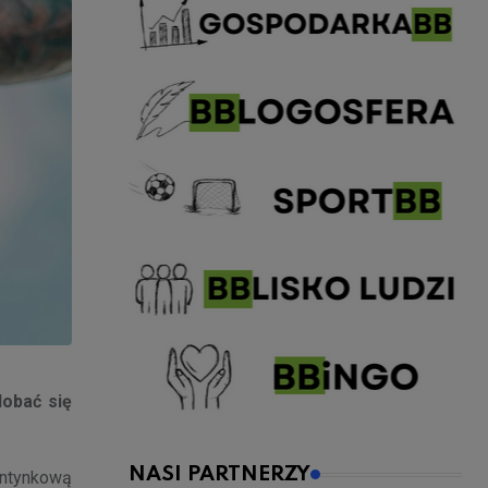
dobać się
NASI PARTNERZY
entynkową