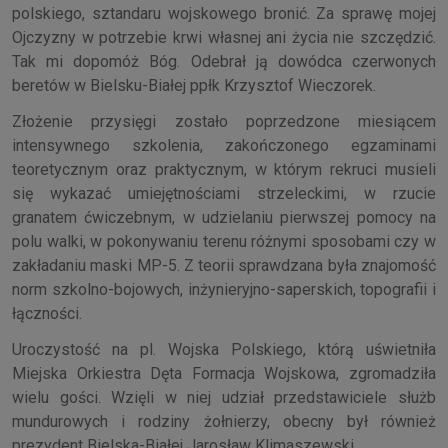
polskiego, sztandaru wojskowego bronić. Za sprawę mojej
Ojczyzny w potrzebie krwi własnej ani życia nie szczędzić.
Tak mi dopomóż Bóg. Odebrał ją dowódca czerwonych
beretów w Bielsku-Białej ppłk Krzysztof Wieczorek.
Złożenie przysięgi zostało poprzedzone miesiącem
intensywnego szkolenia, zakończonego egzaminami
teoretycznym oraz praktycznym, w którym rekruci musieli
się wykazać umiejętnościami strzeleckimi, w rzucie
granatem ćwiczebnym, w udzielaniu pierwszej pomocy na
polu walki, w pokonywaniu terenu różnymi sposobami czy w
zakładaniu maski MP-5. Z teorii sprawdzana była znajomość
norm szkolno-bojowych, inżynieryjno-saperskich, topografii i
łączności.
Uroczystość na pl. Wojska Polskiego, którą uświetniła
Miejska Orkiestra Dęta Formacja Wojskowa, zgromadziła
wielu gości. Wzięli w niej udział przedstawiciele służb
mundurowych i rodziny żołnierzy, obecny był również
prezydent Bielska-Białej Jarosław Klimaszewski.