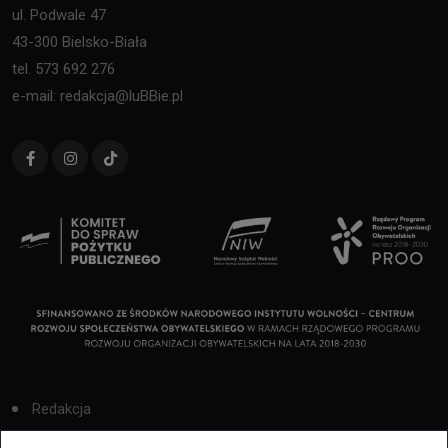
ul. Podwale 47
43-300 Bielsko-Biała
tel. 573 692 276
e-mail: redakcja@luBBie.pl
Redakcja