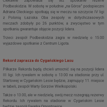
Ciekawie zapowiada się też spotkanie rezerw
Podbeskidzia. W sobotę w południe „na Górce” podopieczni
Adriana Oleckiego spotkają się w meczu na szczycie IV ligi
z Polonią Łaziska. Oba zespoły w dotychczasowych
meczach zdobyły po 26 punktów, a zwycięstwo w tym
spotkaniu gwarantuje objęcie pozycji lidera.
Trzeci zespół Podbeskidzia zagra w niedzielę o 15.00
wyjazdowe spotkanie z Centrum Ligota.
Rekord zaprasza do Cygańskiego Lasu
Piłkarze Rekordu będą chcieli umocnić się na pozycji lidera
III ligi. Ich rywalem w sobotę o 13.00 na stadionie przy ul.
Startowej w Cygańskim Lesie będzie, zajmujący 11. miejsce
w tabeli, zespół Warty Gorzów Wielkopolski.
Także o 13.00, ale w niedzielę, swój mecz rozegrają rezerwy
Rekordu. Ich rywalem na stadionie w Cygańskim Lesie
będzie zespół Gwarka Ornontowice.