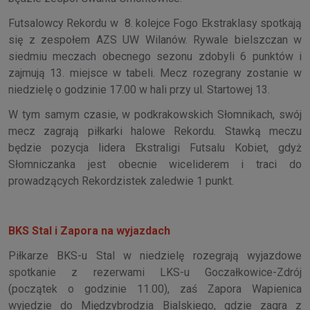
Futsalowcy Rekordu w 8. kolejce Fogo Ekstraklasy spotkają
się z zespołem AZS UW Wilanów. Rywale bielszczan w
siedmiu meczach obecnego sezonu zdobyli 6 punktów i
zajmują 13. miejsce w tabeli. Mecz rozegrany zostanie w
niedzielę o godzinie 17.00 w hali przy ul. Startowej 13.
W tym samym czasie, w podkrakowskich Słomnikach, swój
mecz zagrają piłkarki halowe Rekordu. Stawką meczu
będzie pozycja lidera Ekstraligi Futsalu Kobiet, gdyż
Słomniczanka jest obecnie wiceliderem i traci do
prowadzących Rekordzistek zaledwie 1 punkt.
BKS Stal i Zapora na wyjazdach
Piłkarze BKS-u Stal w niedzielę rozegrają wyjazdowe
spotkanie z rezerwami LKS-u Goczałkowice-Zdrój
(początek o godzinie 11.00), zaś Zapora Wapienica
wyjedzie do Międzybrodzia Bialskiego, gdzie zagra z