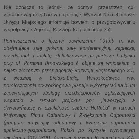
Nie oznacza to jednak, że pomysł przestrzeni co-
workingowej odejdzie w niepamięć. Wydział Nieruchomości
Urzędu Miejskiego informuje bowiem o przygotowywaniu
współpracy z Agencją Rozwoju Regionalnego S.A.
Pomieszczenia o łącznej powierzchni 101,09 m kw.
obejmujące salę główną, salę konferencyjną, zaplecze,
przedsionek i toaletę, zlokalizowane na parterze budynku
przy ul. Romana Dmowskiego 6 objęte są wnioskiem o
najem złożonym przez Agencję Rozwoju Regionalnego S.A.
z siedzibą w Bielsku-Białej. Wnioskodawca ww.
pomieszczenia co-workingowe planuje wykorzystać na biura
zapewniających obsługę przedsiębiorców zgłaszających
wsparcie w ramach projektu pn.: „Inwestycje w
dywersyfikację w działalność sektora HoReCa” w ramach
Krajowego Planu Odbudowy i Zwiększania Odporności
(program dotyczący odbudowy i tworzenia odporności
społeczno-gospodarczej Polski po kryzysie wywołanym
pandemią COVID-19). Agencja Rozwoju Regionalnego S.A.