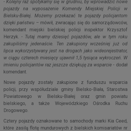
- Kolejny raz spotykamy się w grudniu, by wprowadzić nowe
pojazdy na wyposażenie Komendy Miejskiej Policji w
Bielsku-Białej. Możemy przekazać te pojazdy policjantom
dzięki państwu –
mówił, zwracając się do samorządowców,
komendant miejski bielskiej policji inspektor Krzysztof
Herzyk.
- Tutaj mamy dziesięć pojazdów, ale w tym roku
zakupiliśmy jedenaście. Ten zakupiony wcześniej już od
lipca wykorzystywany jest na drogach jako wideorejestrator,
w ciągu czterech miesięcy ujawnił 1,5 tysiąca wykroczeń. W
imieniu policjantów raz jeszcze dziękuję za wsparcie
- dodał
komendant.
Nowe pojazdy zostały zakupione z funduszu wsparcia
policji, przy współudziale gminy Bielsko-Biała, Starostwa
Powiatowego w Bielsku-Białej oraz gmin powiatu
bielskiego, a także Wojewódzkiego Ośrodka Ruchu
Drogowego.
Cztery pojazdy oznakowane to samochody marki Kia Ceed,
które zasilą flotę mundurowych z bielskich komisariatów nr