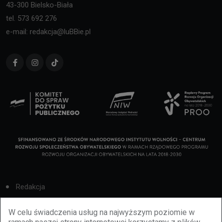
43-300 Bielsko-Biała
tel. 573 692 276
e-mail: redakcja@luBBie.pl
Redakcja
Cookies
W celu świadczenia usług na najwyższym poziomie w