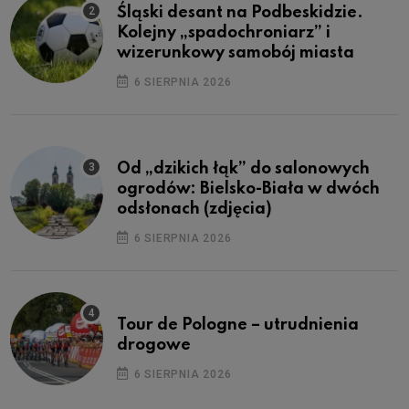
Śląski desant na Podbeskidzie.
Kolejny „spadochroniarz” i
wizerunkowy samobój miasta
6 SIERPNIA 2026
Od „dzikich łąk” do salonowych
ogrodów: Bielsko-Biała w dwóch
odsłonach (zdjęcia)
6 SIERPNIA 2026
Tour de Pologne – utrudnienia
drogowe
6 SIERPNIA 2026