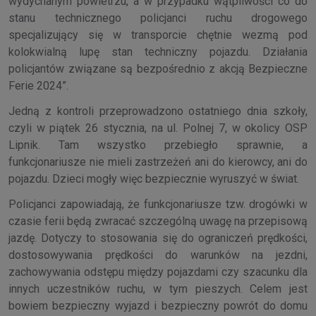
wydychanym powietrzu, a w przypadku wątpliwości co do
stanu technicznego policjanci ruchu drogowego
specjalizujący się w transporcie chętnie wezmą pod
kolokwialną lupę stan techniczny pojazdu. Działania
policjantów związane są bezpośrednio z akcją Bezpieczne
Ferie 2024”.
Jedną z kontroli przeprowadzono ostatniego dnia szkoły,
czyli w piątek 26 stycznia, na ul. Polnej 7, w okolicy OSP
Lipnik. Tam wszystko przebiegło sprawnie, a
funkcjonariusze nie mieli zastrzeżeń ani do kierowcy, ani do
pojazdu. Dzieci mogły więc bezpiecznie wyruszyć w świat.
Policjanci zapowiadają, że funkcjonariusze tzw. drogówki w
czasie ferii będą zwracać szczególną uwagę na przepisową
jazdę. Dotyczy to stosowania się do ograniczeń prędkości,
dostosowywania prędkości do warunków na jezdni,
zachowywania odstępu między pojazdami czy szacunku dla
innych uczestników ruchu, w tym pieszych. Celem jest
bowiem bezpieczny wyjazd i bezpieczny powrót do domu