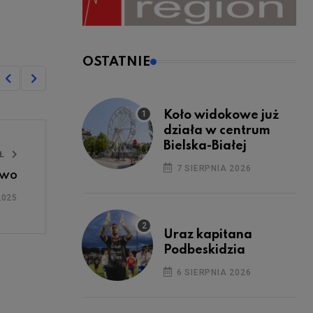
OSTATNIE
Koło widokowe już
działa w centrum
Bielska-Białej
UŁ
7 SIERPNIA 2026
owo
2025
Uraz kapitana
Podbeskidzia
6 SIERPNIA 2026