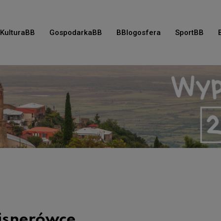
KulturaBB
GospodarkaBB
BBlogosfera
SportBB
isnerówce