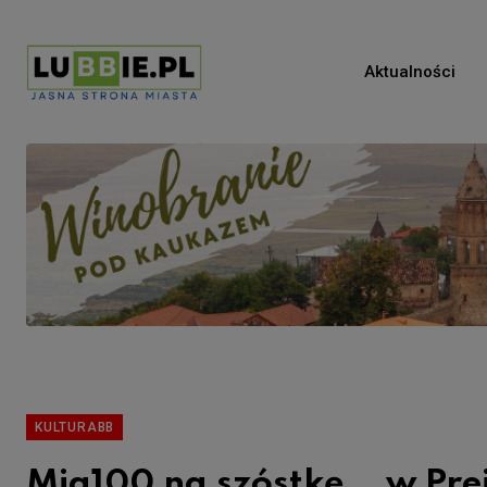
Aktualności
KULTURABB
Mia100 na szóstkę… w Pre