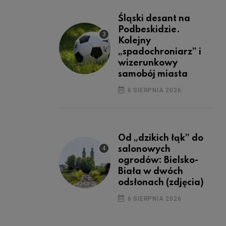
Śląski desant na
Podbeskidzie.
Kolejny
„spadochroniarz” i
wizerunkowy
samobój miasta
6 SIERPNIA 2026
Od „dzikich łąk” do
salonowych
ogrodów: Bielsko-
Biała w dwóch
odsłonach (zdjęcia)
6 SIERPNIA 2026