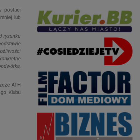
w postaci
mniej lub
od rysunku
 podstawie
ożliwości
konkretne
podwórka,
szcze ATH
ego Klubu