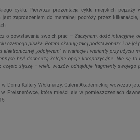
ego cyklu. Pierwsza prezentacja cyklu miejskich pejzaży 
 jest zaproszeniem do mentalnej podróży przez kilkanaście, 
ch.
z o powstawaniu swoich prac. –
Zaczynam, dość intuicyjnie, 
yciu czarnego pisaka. Potem skanuję taką podstawobazę i na jej
elektronicznej „odpływam” w wariacje i warianty przy użyciu m
nnych brył dochodzą kolejne opcje kompozycyjne. Nie są to 
jak często słyszę – wielu widzów odnajduje fragmenty swojego 
n. w Domu Kultury Włókniarzy, Galerii Akademickiej wówczas je
aż w Preisnerówce, która mieści się w pomieszczeniach dawn
15.