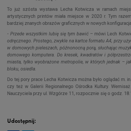
To już szósta wystawa Lecha Kotwicza w ramach miejski
artystycznych printów miała miejsce w 2020 r. Tym razem
bardziej znanych obrazów graficznych w nowych konfiguracja
-
Przede wszystkim lubię się tym bawić
– mówi Lech Kotwic
odręcznego. Prostego, zwykle na kartce formatu A4, przy uż
w domowych pieleszach, późnonocną porą, słuchając muzyki 
domowego komputera. Do kresek, kwadratów i półprzestrze
miasta, tylko wyobrażone metropolie, w których jednak – 
bloku, osiedla.
Do tej pory prace Lecha Kotwicza można było oglądać m. i
czy też w Galerii Regionalnego Ośrodka Kultury. Wernis
Nauczyciela przy ul. Wzgórze 11, rozpocznie się o godz. 18.
Udostępnij: