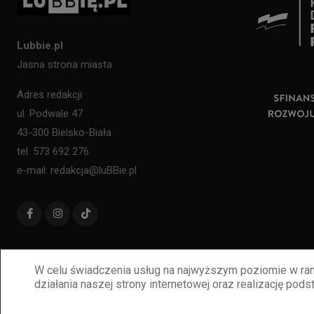
Lubbie.pl
Jasna strona miasta
Adres redakcji:
ul. Podwale 47
43-300 Bielsko-Biała
tel. 573 692 276
e-mail: redakcja@luBBie.pl
W celu świadczenia usług na najwyższym poziomie w ram
działania naszej strony internetowej oraz realizację podst