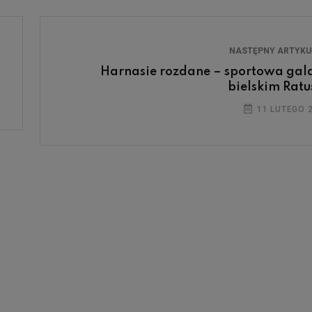
NASTĘPNY ARTYK
Harnasie rozdane – sportowa gal
bielskim Ratu
11 LUTEGO 