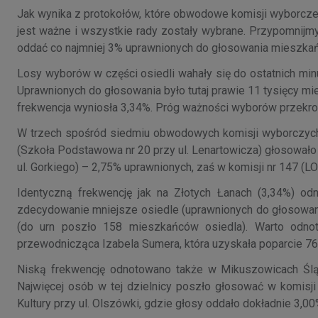
Jak wynika z protokołów, które obwodowe komisji wyborcze
jest ważne i wszystkie rady zostały wybrane. Przypomnijmy
oddać co najmniej 3% uprawnionych do głosowania mieszka
Losy wyborów w części osiedli wahały się do ostatnich minu
Uprawnionych do głosowania było tutaj prawie 11 tysięcy 
frekwencja wyniosła 3,34%. Próg ważności wyborów przekro
W trzech spośród siedmiu obwodowych komisji wyborczych 
(Szkoła Podstawowa nr 20 przy ul. Lenartowicza) głosowało
ul. Gorkiego) – 2,75% uprawnionych, zaś w komisji nr 147 (LO
Identyczną frekwencję jak na Złotych Łanach (3,34%) odn
zdecydowanie mniejsze osiedle (uprawnionych do głosowani
(do urn poszło 158 mieszkańców osiedla). Warto odnot
przewodnicząca Izabela Sumera, która uzyskała poparcie 7
Niską frekwencję odnotowano także w Mikuszowicach Śląs
Najwięcej osób w tej dzielnicy poszło głosować w komisj
Kultury przy ul. Olszówki, gdzie głosy oddało dokładnie 3,0