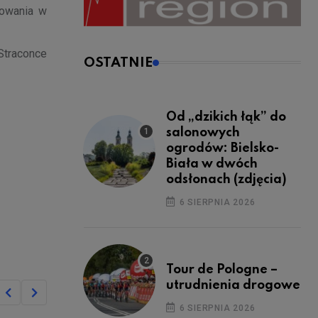
sowania w
Straconce
OSTATNIE
Od „dzikich łąk” do
salonowych
ogrodów: Bielsko-
Biała w dwóch
odsłonach (zdjęcia)
6 SIERPNIA 2026
Tour de Pologne –
utrudnienia drogowe
6 SIERPNIA 2026