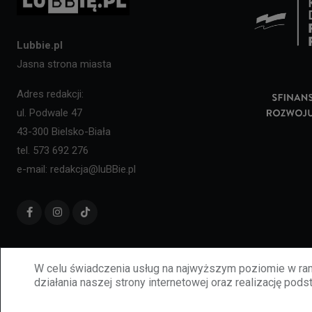
Lubbie.pl
Jasna strona miasta
Adres redakcji:
ul. Podwale 47
43-300 Bielsko-Biała
tel. 573 692 276
e-mail: redakcja@luBBie.pl
W celu świadczenia usług na najwyższym poziomie w ram
działania naszej strony internetowej oraz realizację podst