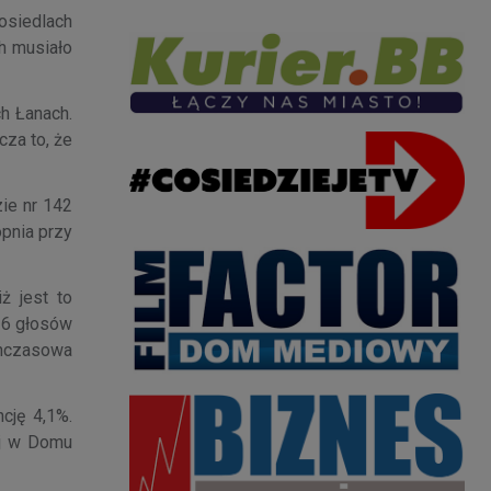
osiedlach
h musiało
ch Łanach.
za to, że
ie nr 142
pnia przy
ż jest to
16 głosów
chczasowa
cję 4,1%.
ej w Domu