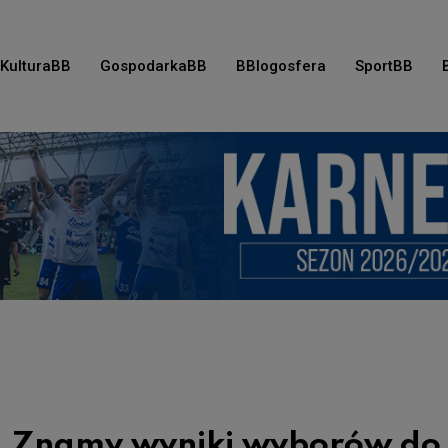
KulturaBB
GospodarkaBB
BBlogosfera
SportBB
. Znamy wyniki wyborów do