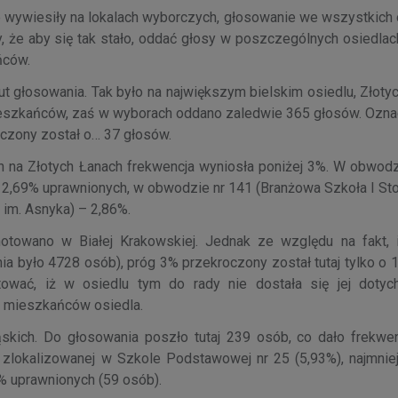
 wywiesiły na lokalach wyborczych, głosowanie we wszystkich 
, że aby się tak stało, oddać głosy w poszczególnych osiedlac
ńców.
t głosowania. Tak było na największym bielskim osiedlu, Złoty
mieszkańców, zaś w wyborach oddano zaledwie 365 głosów. Oznac
czony został o… 37 głosów.
na Złotych Łanach frekwencja wyniosła poniżej 3%. W obwodz
 2,69% uprawnionych, w obwodzie nr 141 (Branżowa Szkoła I Sto
 im. Asnyka) – 2,86%.
otowano w Białej Krakowskiej. Jednak ze względu na fakt, i
a było 4728 osób), próg 3% przekroczony został tutaj tylko o 
ować, iż w osiedlu tym do rady nie dostała się jej doty
6 mieszkańców osiedla.
kich. Do głosowania poszło tutaj 239 osób, co dało frekwen
i zlokalizowanej w Szkole Podstawowej nr 25 (5,93%), najmni
0% uprawnionych (59 osób).