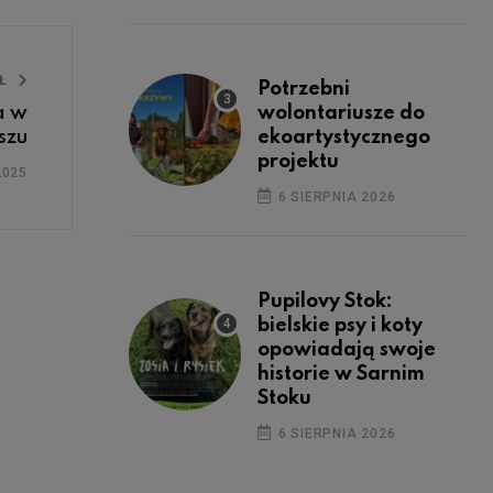
UŁ
Potrzebni
wolontariusze do
a w
ekoartystycznego
szu
projektu
2025
6 SIERPNIA 2026
Pupilovy Stok:
bielskie psy i koty
opowiadają swoje
historie w Sarnim
Stoku
6 SIERPNIA 2026