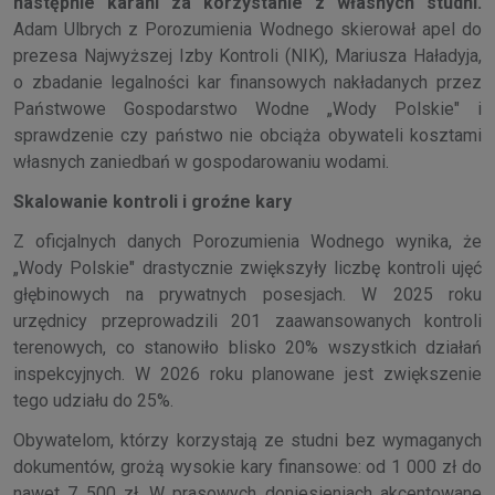
następnie karani za korzystanie z własnych studni.
Adam Ulbrych z Porozumienia Wodnego skierował apel do
prezesa Najwyższej Izby Kontroli (NIK), Mariusza Haładyja,
o zbadanie legalności kar finansowych nakładanych przez
Państwowe Gospodarstwo Wodne „Wody Polskie" i
sprawdzenie czy państwo nie obciąża obywateli kosztami
własnych zaniedbań w gospodarowaniu wodami.
Skalowanie kontroli i groźne kary
Z oficjalnych danych Porozumienia Wodnego wynika, że
„Wody Polskie" drastycznie zwiększyły liczbę kontroli ujęć
głębinowych na prywatnych posesjach. W 2025 roku
urzędnicy przeprowadzili 201 zaawansowanych kontroli
terenowych, co stanowiło blisko 20% wszystkich działań
inspekcyjnych. W 2026 roku planowane jest zwiększenie
tego udziału do 25%.
Obywatelom, którzy korzystają ze studni bez wymaganych
dokumentów, grożą wysokie kary finansowe: od 1 000 zł do
nawet 7 500 zł. W prasowych doniesieniach akcentowane