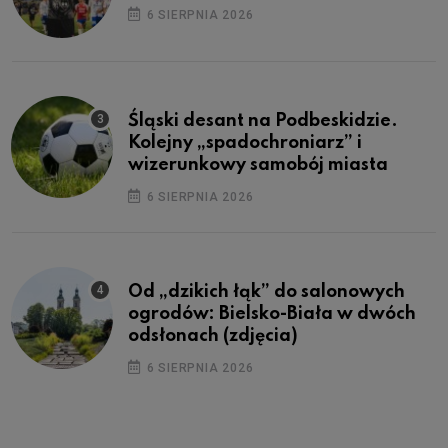
6 SIERPNIA 2026
Śląski desant na Podbeskidzie.
Kolejny „spadochroniarz” i
wizerunkowy samobój miasta
6 SIERPNIA 2026
Od „dzikich łąk” do salonowych
ogrodów: Bielsko-Biała w dwóch
odsłonach (zdjęcia)
6 SIERPNIA 2026