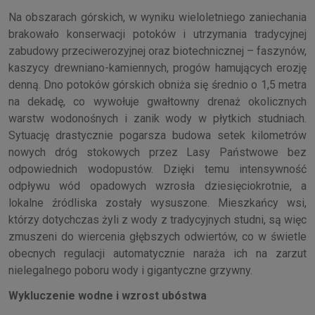
Na obszarach górskich, w wyniku wieloletniego zaniechania
brakowało konserwacji potoków i utrzymania tradycyjnej
zabudowy przeciwerozyjnej oraz biotechnicznej – faszynów,
kaszycy drewniano-kamiennych, progów hamujących erozję
denną. Dno potoków górskich obniża się średnio o 1,5 metra
na dekadę, co wywołuje gwałtowny drenaż okolicznych
warstw wodonośnych i zanik wody w płytkich studniach.
Sytuację drastycznie pogarsza budowa setek kilometrów
nowych dróg stokowych przez Lasy Państwowe bez
odpowiednich wodopustów. Dzięki temu intensywność
odpływu wód opadowych wzrosła dziesięciokrotnie, a
lokalne źródliska zostały wysuszone. Mieszkańcy wsi,
którzy dotychczas żyli z wody z tradycyjnych studni, są więc
zmuszeni do wiercenia głębszych odwiertów, co w świetle
obecnych regulacji automatycznie naraża ich na zarzut
nielegalnego poboru wody i gigantyczne grzywny.
Wykluczenie wodne i wzrost ubóstwa