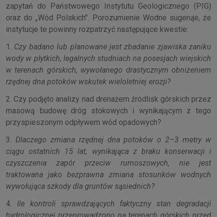
zapytań do Państwowego Instytutu Geologicznego (PIG)
oraz do „Wód Polskich". Porozumienie Wodne sugeruje, że
instytucje te powinny rozpatrzyć następujące kwestie:
1.
Czy badano lub planowane jest zbadanie zjawiska zaniku
wody w płytkich, legalnych studniach na posesjach wiejskich
w terenach górskich, wywołanego drastycznym obniżeniem
rzędnej dna potoków wskutek wieloletniej erozji?
2. Czy podjęto analizy nad drenażem źródlisk górskich przez
masową budowę dróg stokowych i wynikającym z tego
przyspieszonym odpływem wód opadowych?
3.
Dlaczego zmiana rzędnej dna potoków o 2–3 metry w
ciągu ostatnich 15 lat, wynikająca z braku konserwacji i
czyszczenia zapór przeciw rumoszowych, nie jest
traktowana jako bezprawna zmiana stosunków wodnych
wywołująca szkody dla gruntów sąsiednich?
4.
Ile kontroli sprawdzających faktyczny stan degradacji
hydrologicznej przeprowadzono na terenach górskich przed