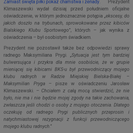
Zamiast święta piłki pokaz chamstwa i żenady
. Prezydent
Klimaszewski wydał dzisiaj przed południem oficjalne
oświadczenie, w którym jednoznacznie potępia „
ekscesy, do
jakich doszło na trybunach, sprowokowane przez kibiców
Bialskiego Klubu Sportowego
”, których – jak wynika z
oświadczenia – był osobistym świadkiem.
Prezydent nie pozostawił także bez odpowiedzi sprawy
radnego Maksymiliana Prygi. „
Sytuacja jest tym bardziej
bulwersująca i przykra dla mnie osobiście, że w grupie
mieniącej się kibicami BKS-u był przewodniczący mojego
klubu radnych w Radzie Miejskiej Bielska-Białej –
Maksymilian Pryga
– pisze w oświadczeniu Jarosław
Klimaszewski. –
Chciałem z całą mocą stwierdzić, że nie
było, nie ma i nie będzie mojej zgody na takie zachowania,
zwłaszcza jeśli chodzi o osoby z mojego otoczenia. Dlatego
oczekuję od radnego Prygi publicznych przeprosin i
natychmiastowej rezygnacji z funkcji przewodniczącego
mojego klubu radnych
.”