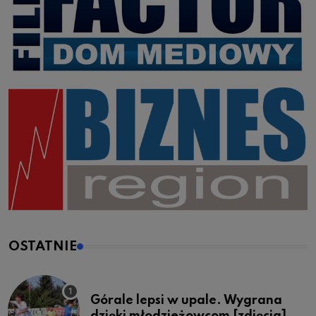
OSTATNIE
Górale lepsi w upale. Wygrana