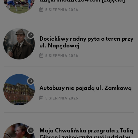
dzięki młodzieżowcom [zdjęcia]
5 SIERPNIA 2026
Dociekliwy radny pyta o teren przy
ul. Napędowej
5 SIERPNIA 2026
Autobusy nie pojadą ul. Zamkową
5 SIERPNIA 2026
Maja Chwalińska przegrała z Talią
Gibson i zakończyła swój udział w