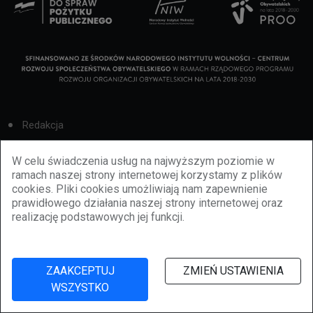
Redakcja
Cookies
W celu świadczenia usług na najwyższym poziomie w
ramach naszej strony internetowej korzystamy z plików
Reklama
cookies. Pliki cookies umożliwiają nam zapewnienie
prawidłowego działania naszej strony internetowej oraz
BBiletomania
realizację podstawowych jej funkcji.
Polityka prywatności
ZAAKCEPTUJ
ZMIEŃ USTAWIENIA
WSZYSTKO