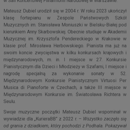
w Sali Koncertowej Filharmonii Narodowej w Warszawie.
Mateusz Dubiel urodził się w 2004 r. W roku 2023 ukończył
klasę fortepianu w Zespole Państwowych Szkół
Muzycznych im. Stanisława Moniuszki w Bielsku-Białej pod
kierunkiem Anny Skarbowskiej. Obecnie studiuje w Akademii
Muzycznej im. Krzysztofa Pendereckiego w Krakowie w
klasie prof. Mirosława Herbowskiego. Pianista ma już na
swoim koncie zwycięstwa w kilku konkursach krajowych i
międzynarodowych, m. in. I miejsce w 27. Konkursie
Pianistycznym dla Dzieci i Młodzieży w Szafarni, I miejsce i
nagrodę specjalną za wykonanie sonaty w 52.
Międzynarodowym Konkursie Pianistycznym Virtuosi Per
Musica di Pianoforte w Czechach, a także III miejsce w
Międzynarodowym Konkursie im. Światosława Richtera w
Seulu.
Swoje muzyczne początki Mateusz Dubiel wspominał w
wywiadzie dla „KurieraBB” z 2022 r. –
Wszystko zaczęło się
od grania z dziadkiem, który pochodzi z Podhala. Pokazywał