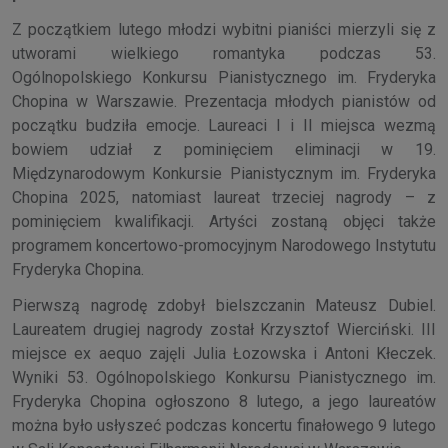
Z początkiem lutego młodzi wybitni pianiści mierzyli się z
utworami wielkiego romantyka podczas 53.
Ogólnopolskiego Konkursu Pianistycznego im. Fryderyka
Chopina w Warszawie. Prezentacja młodych pianistów od
początku budziła emocje. Laureaci I i II miejsca wezmą
bowiem udział z pominięciem eliminacji w 19.
Międzynarodowym Konkursie Pianistycznym im. Fryderyka
Chopina 2025, natomiast laureat trzeciej nagrody – z
pominięciem kwalifikacji. Artyści zostaną objęci także
programem koncertowo-promocyjnym Narodowego Instytutu
Fryderyka Chopina.
Pierwszą nagrodę zdobył bielszczanin Mateusz Dubiel.
Laureatem drugiej nagrody został Krzysztof Wierciński. III
miejsce ex aequo zajęli Julia Łozowska i Antoni Kłeczek.
Wyniki 53. Ogólnopolskiego Konkursu Pianistycznego im.
Fryderyka Chopina ogłoszono 8 lutego, a jego laureatów
można było usłyszeć podczas koncertu finałowego 9 lutego