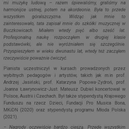
mi muzykę ludową – razem śpiewaliśmy, graliśmy na
harmonijce ustnej, potem na akordeonie. Była to przede
wszystkim góralszczyzna. Widząc jak mnie to
zainteresowało, tata zapisał mnie do szkółki muzycznej w
Buczkowicach. Miałem wtedy pięć albo sześć lat.
Profesjonalną naukę rozpocząłem w drugiej klasie
podstawówki, ale nie wyróżniałem się szczególnie.
Przyspieszyłem w wieku dwunastu lat, wtedy też zacząłem
rzeczywiście poważnie ćwiczyć
.
Pianista uczestniczył w kursach prowadzonych przez
wybitnych pedagogów i artystów, takich jak m.in prof.
Andrzej Jasiński, prof. Katarzyna Popowa-Zydroń, prof.
Joanna Ławrynowicz-Just. Mateusz Dubiel koncertował w
Polsce, Austrii i Czechach. Był także stypendystą Krajowego
Funduszu na rzecz Dzieci, Fundacji Pro Musica Bona,
MKiDN (2020) oraz stypendystą programu Młoda Polska
(2021).
– Nagrody oczywiście bardzo cieszą. Przede wszystkim