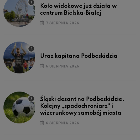
Koło widokowe już działa w
centrum Bielska-Białej
7 SIERPNIA 2026
Uraz kapitana Podbeskidzia
6 SIERPNIA 2026
Śląski desant na Podbeskidzie.
Kolejny „spadochroniarz” i
wizerunkowy samobój miasta
6 SIERPNIA 2026