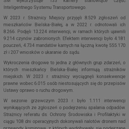
SM wykorzystuje 133 kamery stanowiące część
Inteligentnego Systemu Transportowego.
W 2023 r. Strażnicy Miejscy przyjęli 8.529 zgłoszeń od
mieszkańców Bielska-Białej, a w 2022 r. odnotowali ich
8.266. Podjęli 13.224 interwencji, w ramach których ujawnili
9.214 czynów zabronionych. Efektem interwencji było 4.181
pouczeń, 4.734 mandatów karnych na łączną kwotę 555.170
zł i 207 wniosków o ukaranie do sądu.
Wykroczenia drogowe to jedna z głównych grup zdarzeń, o
których mieszkańcy Bielska-Białej informują strażników
miejskich. W 2023 r. strażnicy wyciągnęli konsekwencje
prawne wobec 6.015 osób niestosujących się do przepisów
Ustawy oprawo o ruchu drogowym.
W sezonie grzewczym 2023 r. było 1.111 interwencji
wynikających ze zgłoszeń o podejrzeniu spalania odpadów.
Strażnicy referatu ds. Ochrony Środowiska i Profilaktyki w
ciągu 108 dni operacyjnych dokonywali nalotów dronem nad
przewody kominowe, z których wydobywały się podejrzane