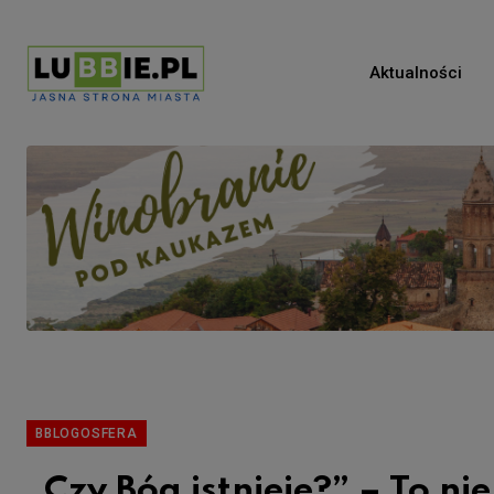
Aktualności
BBLOGOSFERA
„Czy Bóg istnieje?” – To n