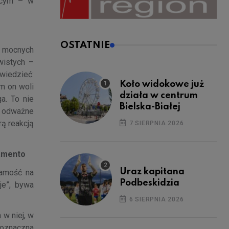
zącym – w
OSTATNIE
, mocnych
ywistych –
owiedzieć:
Koło widokowe już
m on woli
działa w centrum
a. To nie
Bielska-Białej
ł odważne
rą reakcją
7 SIERPNIA 2026
namento
Uraz kapitana
samość na
Podbeskidzia
je”, bywa
6 SIERPNIA 2026
 w niej, w
noznaczna