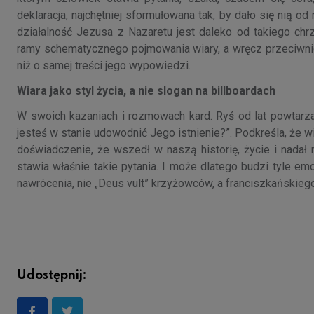
deklaracja, najchętniej sformułowana tak, by dało się nią o
działalność Jezusa z Nazaretu jest daleko od takiego ch
ramy schematycznego pojmowania wiary, a wręcz przeciwnie
niż o samej treści jego wypowiedzi.
Wiara jako styl życia, a nie slogan na billboardach
W swoich kazaniach i rozmowach kard. Ryś od lat powtarza,
jesteś w stanie udowodnić Jego istnienie?”. Podkreśla, że wia
doświadczenie, że wszedł w naszą historię, życie i nadał
stawia właśnie takie pytania. I może dlatego budzi tyle emo
nawrócenia, nie „Deus vult” krzyżowców, a franciszkańskiego 
Udostępnij: