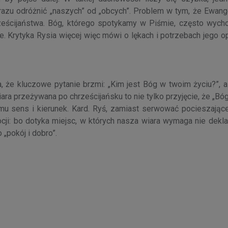
d razu odróżnić „naszych” od „obcych”. Problem w tym, że Ewange
rześcijaństwa. Bóg, którego spotykamy w Piśmie, często wych
. Krytyka Rysia więcej więc mówi o lękach i potrzebach jego o
 że kluczowe pytanie brzmi: „Kim jest Bóg w twoim życiu?”, a 
ra przeżywana po chrześcijańsku to nie tylko przyjęcie, że „Bóg 
 mu sens i kierunek. Kard. Ryś, zamiast serwować pocieszające
cji: bo dotyka miejsc, w których nasza wiara wymaga nie deklar
„pokój i dobro”.