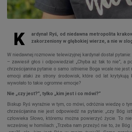
K
ardynał Ryś, od niedawna metropolita krakows
zakorzeniony w głębokiej wierze, a nie w slog
W niedawnej rozmowie telewizyjnej kardynał dostał pytanie
– zawiesił głos i odpowiedział: „Chyba aż tak to nie”, a
chrześcijanina pytanie o samo istnienie Boga wcale nie jest
emocji ataki ze strony środowisk, które od lat krytykują
wywołało to takie ogromne emocje?
Nie „czy jest?”, tylko „kim jest i co mówi?”
Biskup Ryś wyraźnie w tym, co mówi, odróżnia wiedzę o tym, 
chrześcijanina nie jest odpowiedź na pytanie: „czy Bóg is
człowieka Słowo, któremu można powierzyć życie. To nie
wcześniej w homiliach: „Trzeba nam przeżyć nie to, że Bóg i