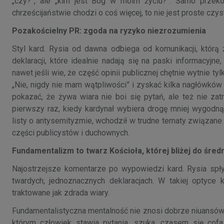
„czy?”, ale „kim jest Bóg w moim życiu?”. Samo przek
chrześcijaństwie chodzi o coś więcej, to nie jest proste czyst
Pozakościelny PR: zgoda na ryzyko niezrozumienia
Styl kard. Rysia od dawna odbiega od komunikacji, któr
deklaracji, które idealnie nadają się na paski informacyjn
nawet jeśli wie, że część opinii publicznej chętnie wytnie t
„Nie, nigdy nie mam wątpliwości” i zyskać kilka nagłówkó
pokazać, że żywa wiara nie boi się pytań, ale też nie za
pierwszy raz, kiedy kardynał wybiera drogę mniej wygodną
listy o antysemityzmie, wchodził w trudne tematy związane 
części publicystów i duchownych.
Fundamentalizm to twarz Kościoła, której bliżej do ś
Najostrzejsze komentarze po wypowiedzi kard. Rysia spł
twardych, jednoznacznych deklaracjach. W takiej optyce 
traktowane jak zdrada wiary.
Fundamentalistyczna mentalność nie znosi dobrze niuansów i
którym człowiek stawia pytania, szuka, czasem się cofa,