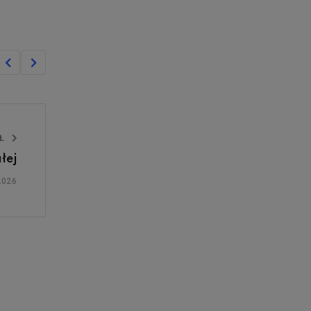
UŁ
łej
2026