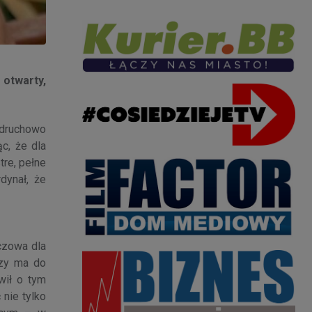
 otwarty,
odruchowo
c, że dla
tre, pełne
dynał, że
uczowa dla
czy ma do
wił o tym
 nie tylko