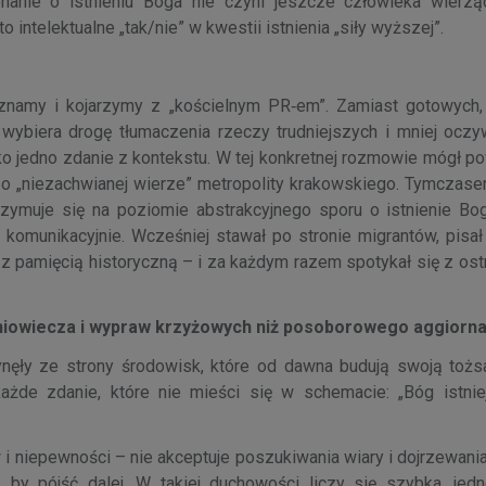
onanie o istnieniu Boga nie czyni jeszcze człowieka wier
o intelektualne „tak/nie” w kwestii istnienia „siły wyższej”.
ą znamy i kojarzymy z „kościelnym PR‑em”. Zamiast gotowych
e, wybiera drogę tłumaczenia rzeczy trudniejszych i mniej ocz
ylko jedno zdanie z kontekstu. W tej konkretnej rozmowie mógł p
w o „niezachwianej wierze” metropolity krakowskiego. Tymczase
trzymuje się na poziomie abstrakcyjnego sporu o istnienie Bog
 komunikacyjnie. Wcześniej stawał po stronie migrantów, pisa
z pamięcią historyczną – i za każdym razem spotykał się z ost
redniowiecza i wypraw krzyżowych niż posoborowego aggior
ynęły ze strony środowisk, które od dawna budują swoją toż
każde zdanie, które nie mieści się w schemacie: „Bóg istnie
 niepewności – nie akceptuje poszukiwania wiary i dojrzewania
 by pójść dalej. W takiej duchowości liczy się szybka, jed