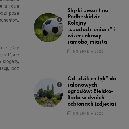
lia i cała
Śląski desant na
odzi poza
Podbeskidzie.
ponentów,
Kolejny
„spadochroniarz” i
wizerunkowy
samobój miasta
nie: „Czy
6 SIERPNIA 2026
jest”, ale
 slogany,
acji, lecz
Od „dzikich łąk” do
salonowych
ogrodów: Bielsko-
Biała w dwóch
odsłonach (zdjęcia)
6 SIERPNIA 2026