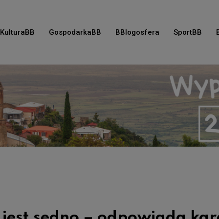
KulturaBB
GospodarkaBB
BBlogosfera
SportBB
ie jest sedno – odpowiada kar