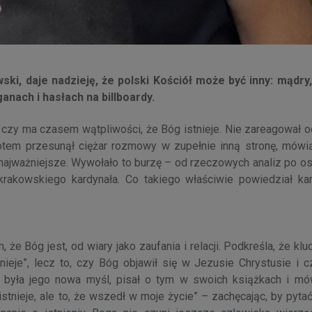
ki, daje nadzieję, że polski Kościół może być inny: mądry,
anach i hasłach na billboardy.
: czy ma czasem wątpliwości, że Bóg istnieje. Nie zareagował 
 potem przesunął ciężar rozmowy w zupełnie inną stronę, mówią
 najważniejsze. Wywołało to burzę – od rzeczowych analiz po os
 krakowskiego kardynała. Co takiego właściwie powiedział kar
że Bóg jest, od wiary jako zaufania i relacji. Podkreśla, że kl
tnieje”, lecz to, czy Bóg objawił się w Jezusie Chrystusie i 
 była jego nowa myśl, pisał o tym w swoich książkach i mó
stnieje, ale to, że wszedł w moje życie” – zachęcając, by pytać