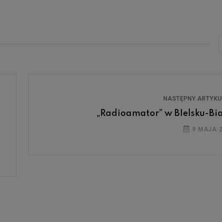
NASTĘPNY ARTYK
„Radioamator” w BIelsku-Bia
9 MAJA 