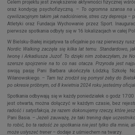
Celem projektu jest zwiększenie aktywności fizycznej wśr
oraz kondycję psychofizyczną.
– To ogromna szansa na a
cywilizacyjnym takim jak nadciśnienie, stres czy depresja –
p
Atletyki oraz Fundacja Wychowanie przez Sport. Inaugur
pierwsze spotkania odbyły się w 16 lokalizacjach w całej Po
W Bielsku-Białej inicjatywa ta oficjalnie po raz pierwszy ru
Nordic Walking zaczęła się kilka lat temu. Standardowo, j
Iwonę i Arkadiusza Juzof. To dzięki nim zobaczyłam, że Nord
szersze spojrzenie na to co nas otacza. Przyroda jest naj
swoją pasję Pani Barbara ukończyła Łódzką Szkołę Nor
Wilanowskiego.
– Tam też zrodził się pomysł żeby do Biels
po okresie próbnym, od 8 kwietnia 2024 roku jesteśmy oficja
Spotkania odbywają się w każdy poniedziałek o godz 17:00 n
jest otwarta, można dołączyć w każdym czasie, bez rejestra
radość i satysfakcja, że razem dokonujemy rzeczy, które j
Pani Basia.
– Jeżeli zauważę, że taki trening daje uczestni
to robić, bo ta radość ze spotkania nie jest tylko dla mnie, ale
może usłyszeć trener
– dodaje z uśmiechem na twarzy.