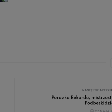
NASTĘPNY ARTYK
Porażka Rekordu, mistrzos
Podbeskidzia
27 MAJA 