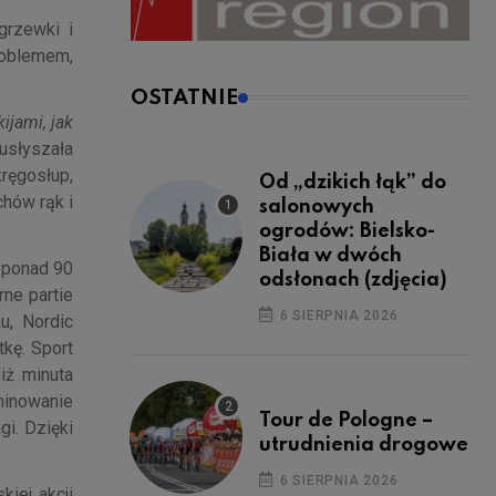
grzewki i
roblemem,
OSTATNIE
ijami, jak
 usłyszała
ręgosłup,
Od „dzikich łąk” do
chów rąk i
salonowych
ogrodów: Bielsko-
Biała w dwóch
ć ponad 90
odsłonach (zdjęcia)
rne partie
6 SIERPNIA 2026
u, Nordic
kę. Sport
iż minuta
minowanie
Tour de Pologne –
i. Dzięki
utrudnienia drogowe
6 SIERPNIA 2026
kiej akcji