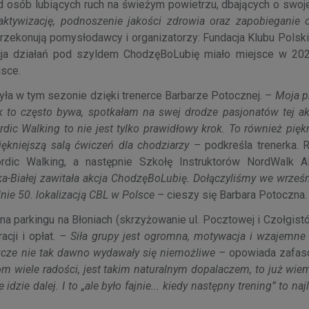
ód osób lubiących ruch na świeżym powietrzu, dbających o swoj
ktywizację, podnoszenie jakości zdrowia oraz zapobieganie
rzekonują pomysłodawcy i organizatorzy: Fundacja Klubu Polski
acja działań pod szyldem ChodzęBoLubię miało miejsce w 202
lsce.
szyła w tym sezonie dzięki trenerce Barbarze Potocznej.
– Moja p
ak to często bywa, spotkałam na swej drodze pasjonatów tej ak
ic Walking to nie jest tylko prawidłowy krok. To również piękn
piękniejszą salą ćwiczeń dla chodziarzy –
podkreśla trenerka. 
dic Walking, a następnie Szkołę Instruktorów NordWalk A
ka-Białej zawitała akcja ChodzęBoLubię. Dołączyliśmy we wrześ
lnie 50. lokalizacją CBL w Polsce –
cieszy się Barbara Potoczna.
a parkingu na Błoniach (skrzyżowanie ul. Pocztowej i Czołgist
cji i opłat.
– Siła grupy jest ogromna, motywacja i wzajemne 
eszcze nie tak dawno wydawały się niemożliwe –
opowiada zafas
kom wiele radości, jest takim naturalnym dopalaczem, to już wie
 idzie dalej. I to „ale było fajnie... kiedy następny trening” to na