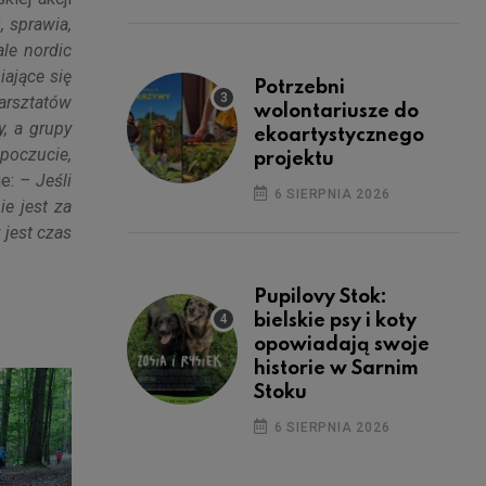
, sprawia,
ale nordic
iające się
Potrzebni
warsztatów
wolontariusze do
y, a grupy
ekoartystycznego
poczucie,
projektu
je:
– Jeśli
6 SIERPNIA 2026
ie jest za
 jest czas
Pupilovy Stok:
bielskie psy i koty
opowiadają swoje
historie w Sarnim
Stoku
6 SIERPNIA 2026