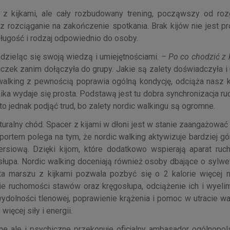
z kijkami, ale cały rozbudowany trening, począwszy od roz
z rozciąganie na zakończenie spotkania. Brak kijów nie jest p
ługość i rodzaj odpowiednio do osoby.
dzieląc się swoją wiedzą i umiejętnościami.
– Po co chodzić z k
czek zanim dołączyła do grupy. Jakie są zalety doświadczyła i
walking z pewnością poprawia ogólną kondycję, odciąża nasz k
nika wydaje się prosta. Podstawą jest tu dobra synchronizacja ru
 jednak podjąć trud, bo zalety nordic walkingu są ogromne.
uralny chód. Spacer z kijami w dłoni jest w stanie zaangażowa
ortem polega na tym, że nordic walking aktywizuje bardziej gó
ersiową. Dzięki kijom, które dodatkowo wspierają aparat ruch
łupa. Nordic walking doceniają również osoby dbające o sylwet
a marszu z kijkami pozwala pozbyć się o 2 kalorie więcej n
ie ruchomości stawów oraz kręgosłupa, odciążenie ich i wyeli
dolności tlenowej, poprawienie krążenia i pomoc w utracie wag
ięcej siły i energii.
ne ale i psychiczne przekonuje oficjalny ambasador ogólnopols