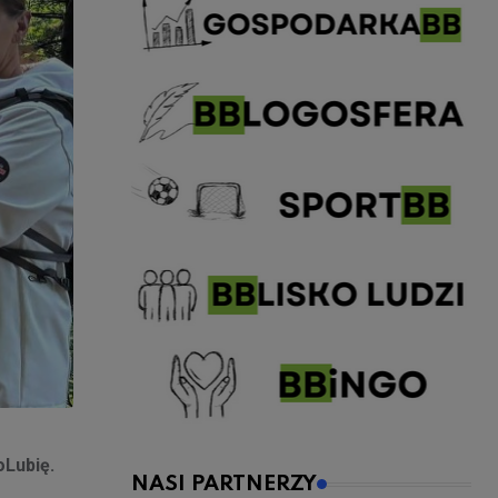
oLubię.
NASI PARTNERZY