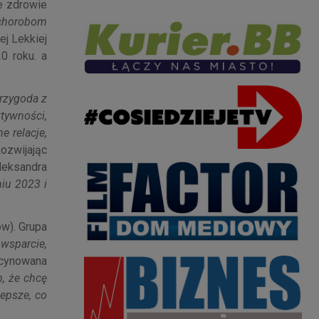
e zdrowie
 chorobom
ej Lekkiej
0 roku. a
rzygoda z
tywności,
e relacje,
Rozwijając
leksandra
niu 2023 i
ów). Grupa
wsparcie,
cynowana
m, że chcę
jlepsze, co