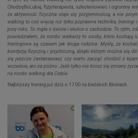
ChodzęBoLubię, fizjoterapeuta, szkoleniowiec i ogromny en
że aktywność fizyczna staje się przyjemnością, a nie przym
walking to coś więcej niż tylko poprawna technika, treningi 
pory roku. To mgła o świcie i słońce o zachodzie. To rytm, z
powiedziałem, że nordic walkerzy to osoby, które kochają lu
treningowe są czasem jak druga rodzina. Myślę, że kochać
kondycję fizyczną i psychiczną, dzięki którym można się dz
się jeszcze zastanawiasz czy warto zacząć chodzić z kijami
wcześnie, ani za późno. Jeśli tylko nie boisz się zmiany życia n
na nordic walking dla Ciebie.
Najbliższy trening już dziś o 17.00 na bielskich Błoniach.