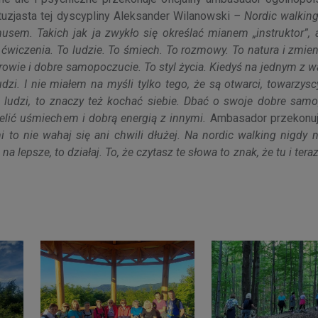
tuzjasta tej dyscypliny Aleksander Wilanowski
– Nordic walking
usem. Takich jak ja zwykło się określać mianem „instruktor”, 
i ćwiczenia. To ludzie. To śmiech. To rozmowy. To natura i zmien
drowie i dobre samopoczucie. To styl życia. Kiedyś na jednym z 
dzi. I nie miałem na myśli tylko tego, że są otwarci, towarzysc
 ludzi, to znaczy też kochać siebie. Dbać o swoje dobre samo
ielić uśmiechem i dobrą energią z innymi.
Ambasador przekonu
 to nie wahaj się ani chwili dłużej. Na nordic walking nigdy n
a lepsze, to działaj. To, że czytasz te słowa to znak, że tu i teraz