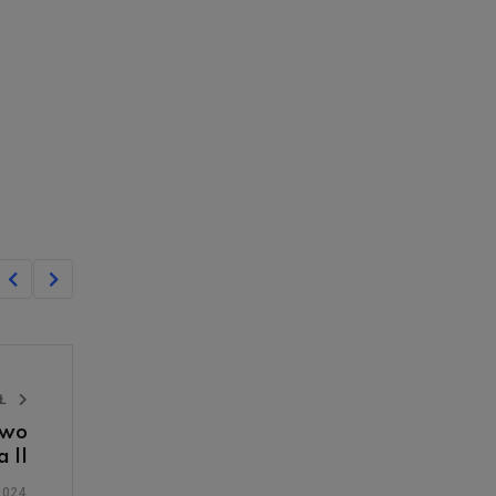
UŁ
two
 II
2024