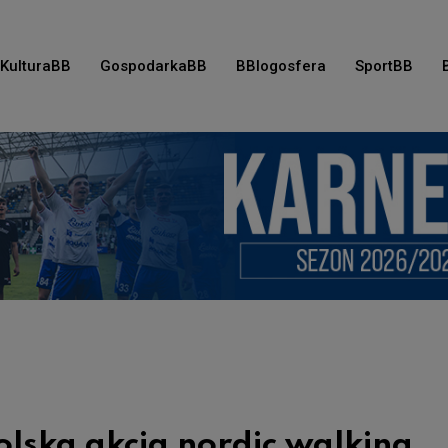
KulturaBB
GospodarkaBB
BBlogosfera
SportBB
lska akcja nordic walking