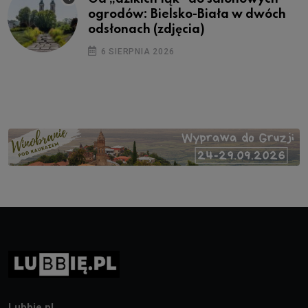
ogrodów: Bielsko-Biała w dwóch
odsłonach (zdjęcia)
6 SIERPNIA 2026
Lubbie.pl