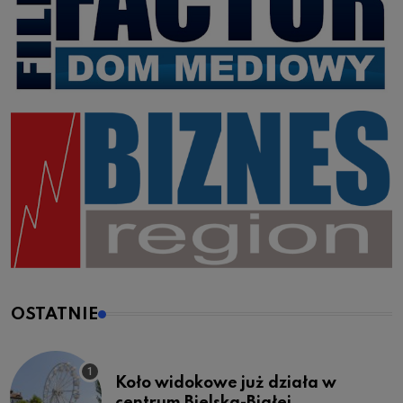
OSTATNIE
Koło widokowe już działa w
centrum Bielska-Białej