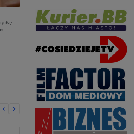
igułkę
an