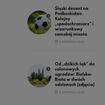
Śląski desant na
Podbeskidzie.
Kolejny
„spadochroniarz” i
wizerunkowy
samobój miasta
6 SIERPNIA 2026
Od „dzikich łąk” do
salonowych
ogrodów: Bielsko-
Biała w dwóch
odsłonach (zdjęcia)
6 SIERPNIA 2026