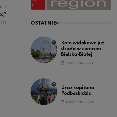
UŁ
ką?
OSTATNIE
2024
Koło widokowe już
działa w centrum
Bielska-Białej
7 SIERPNIA 2026
Uraz kapitana
Podbeskidzia
6 SIERPNIA 2026