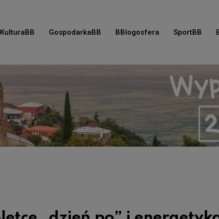
KulturaBB
GospodarkaBB
BBlogosfera
SportBB
letce „dzień po” i energetyk