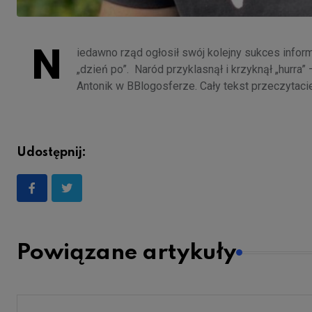
N
iedawno rząd ogłosił swój kolejny sukces inform
„dzień po”. Naród przyklasnął i krzyknął „hurra
Antonik w BBlogosferze. Cały tekst przeczytac
Udostępnij:
Powiązane artykuły