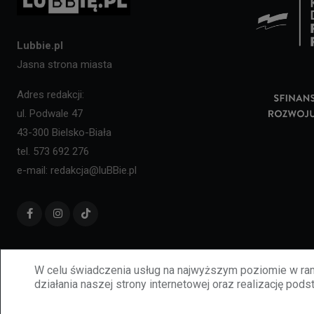
Lubbie.pl
Jasna strona miasta
Adres redakcji:
ul. Podwale 47
43-300 Bielsko-Biała
tel. 573 692 276
e-mail: redakcja@luBBie.pl
W celu świadczenia usług na najwyższym poziomie w ram
działania naszej strony internetowej oraz realizację podst