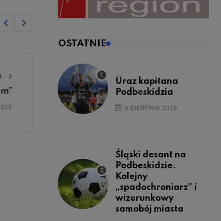
OSTATNIE
UŁ
Uraz kapitana
em”
Podbeskidzia
2025
6 SIERPNIA 2026
Śląski desant na
Podbeskidzie.
Kolejny
„spadochroniarz” i
wizerunkowy
samobój miasta