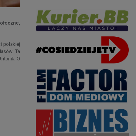
połeczne,
i polskiej
lasów. Ta
Antonik. O