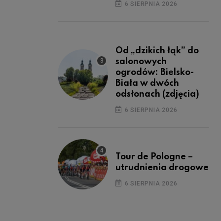
6 SIERPNIA 2026
Od „dzikich łąk” do
salonowych
ogrodów: Bielsko-
Biała w dwóch
odsłonach (zdjęcia)
6 SIERPNIA 2026
Tour de Pologne –
utrudnienia drogowe
6 SIERPNIA 2026