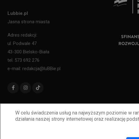
Lubbie.pl
Jasna strona miasta
Adres redakcji:
ul. Podwale 47
43-300 Bielsko-Biała
tel. 573 692 276
e-mail: redakcja@luBBie.pl
W celu świadczenia usług na najwyższym poziomie w ram
działania naszej strony internetowej oraz realizację podst