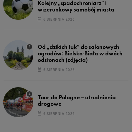
Kolejny „spadochroniarz” i
wizerunkowy samobój miasta
6 SIERPNIA 2026
Od „dzikich łąk” do salonowych
ogrodów: Bielsko-Biała w dwóch
odsłonach (zdjęcia)
6 SIERPNIA 2026
Tour de Pologne – utrudnienia
drogowe
6 SIERPNIA 2026